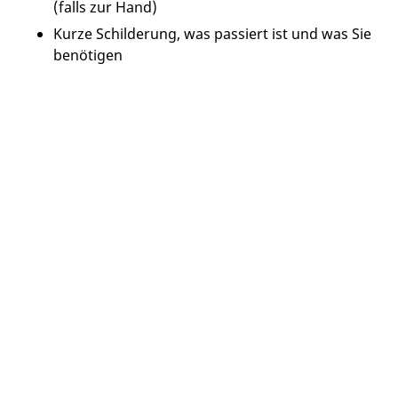
(falls zur Hand)
Kurze Schilderung, was passiert ist und was Sie
benötigen
Tonmeister
Assekuranz-Service GmbH
Hauptstraße 83
79379 Müllheim
Tel.:
+49 (0) 30 / 560 457 65
|
Kontakt
weiterer Standort
Schwartzkopffstraße 3
10115 Berlin (Mitte)